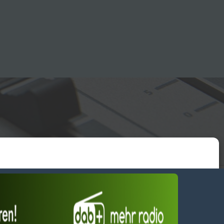
essum
wendiges akzeptieren
Einstellungen ansehen