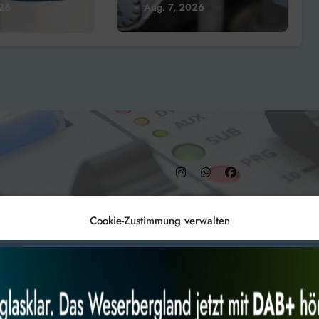
über kommunale
026
Aug. 7, 2026
Wärmeplanung
– DAB+ 9C
Cookie-Zustimmung verwalten
Anmelden
Datenschutz
Impr
es, um
Alles akzeptieren
Nur Not
 Technologien
r Website
 bestimmte Merkmale