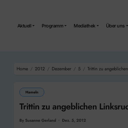
Skip
to
content
Aktuell
Programm
Mediathek
Über uns
Home
2012
Dezember
5
Trittin zu angebliche
Hameln
Trittin zu angeblichen Linksr
By Susanne Gerland
Dez. 5, 2012