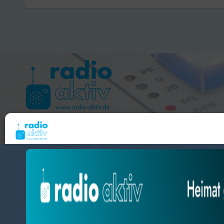
Hameln 99.3 – Bad Pyrmont 94.8 – Bad Münder 107.2 
Um dir ein optimales Erlebnis zu bieten, verwenden wir Technologien wie Cooki
radio aktiv e.V.
Geräteinformationen zu speichern und/oder darauf zuzugreifen. Wenn du diesen
zustimmst, können wir Daten wie das Surfverhalten oder eindeutige IDs auf diese
BlogData
by
Themeansar
.
verarbeiten. Wenn du deine Zustimmung nicht erteilst oder zurückziehst, können
und Funktionen beeinträchtigt werden.
Datenschutz
Datenschutz