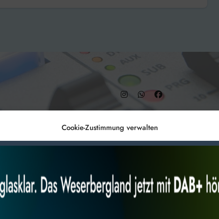
– DAB+ 9C
Cookie-Zustimmung verwalten
Anmelden
Datenschutz
Impr
es, um
Alles akzeptieren
Nur Not
 Technologien
r Website
 bestimmte Merkmale