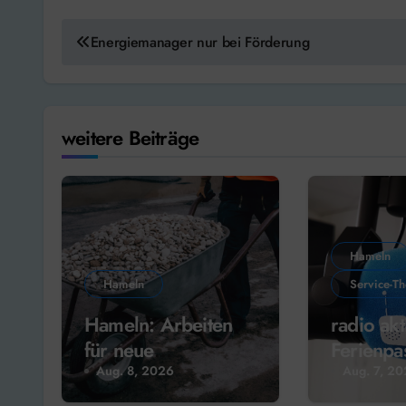
Beitragsnavigation
Energiemanager nur bei Förderung
weitere Beiträge
Hameln
Hameln
Service-T
Hameln: Arbeiten
radio akt
für neue
Ferienpa
Weserterrassen
Radio!
Aug. 8, 2026
Aug. 7, 2
starten