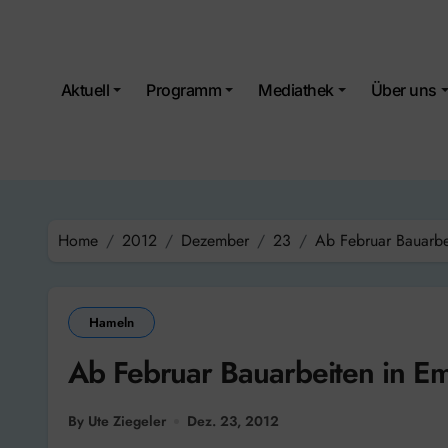
Skip
to
content
Aktuell
Programm
Mediathek
Über uns
Home
2012
Dezember
23
Ab Februar Bauarbe
Hameln
Ab Februar Bauarbeiten in E
By Ute Ziegeler
Dez. 23, 2012