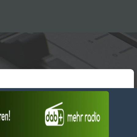
essum
wendiges akzeptieren
Einstellungen ansehen
Dienste verwalten