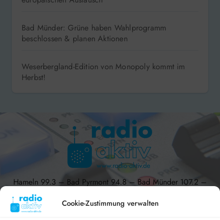
Bad Münder: Grüne haben Wahlprogramm
beschlossen & planen Aktionen
Weserbergland-Edition von Monopoly kommt im
Herbst!
Hameln 99.3 – Bad Pyrmont 94.8 – Bad Münder 107.2 –
DAB+ 9C
Cookie-Zustimmung verwalten