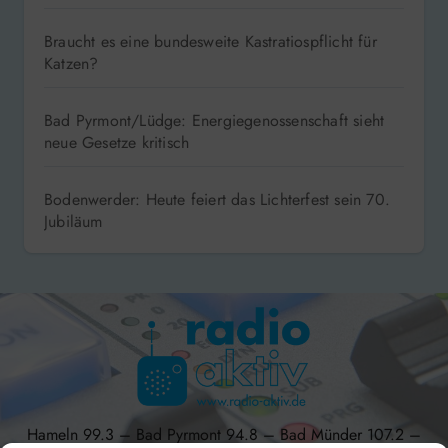
Braucht es eine bundesweite Kastratiospflicht für
Katzen?
Bad Pyrmont/Lüdge: Energiegenossenschaft sieht
neue Gesetze kritisch
Bodenwerder: Heute feiert das Lichterfest sein 70.
Jubiläum
Hameln 99.3 – Bad Pyrmont 94.8 – Bad Münder 107.2 –