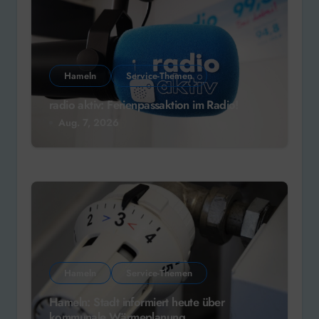
Hameln
Service-Themen
radio aktiv: Ferienpassaktion im Radio!
Aug. 7, 2026
Hameln
Service-Themen
Hameln: Stadt informiert heute über
kommunale Wärmeplanung