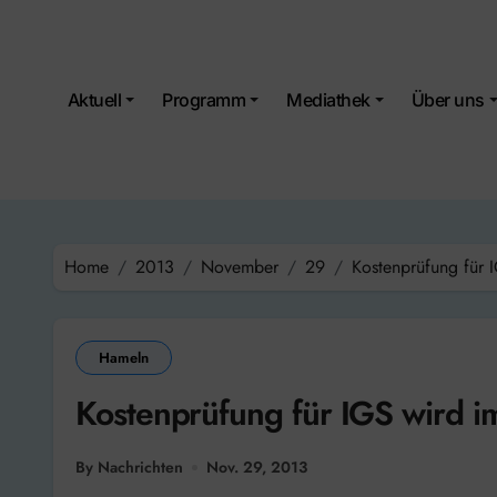
Skip
to
content
Aktuell
Programm
Mediathek
Über uns
Home
2013
November
29
Kostenprüfung für 
Hameln
Kostenprüfung für IGS wird i
By Nachrichten
Nov. 29, 2013