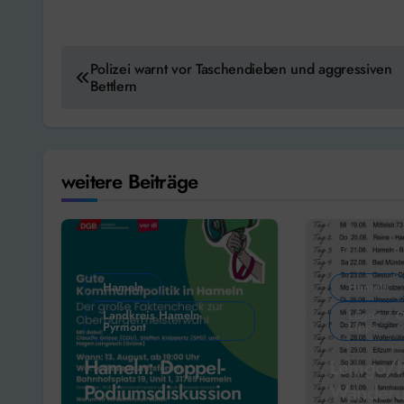
Beitragsnavigation
Polizei warnt vor Taschendieben und aggressiven
Bettlern
weitere Beiträge
Hameln
Hameln
Landkreis Hameln-
Lügde / O
Pyrmont
Lippe
Hameln: Doppel-
Lemgo/H
Podiumsdiskussion
Wanderu