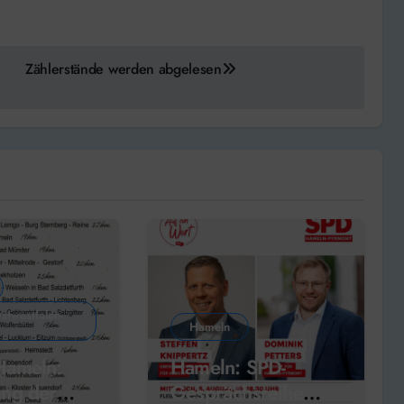
Zählerstände werden abgelesen
stwestfalen-
Hameln
ameln:
Hameln: SPD-
ng der
Gesprächsreihe