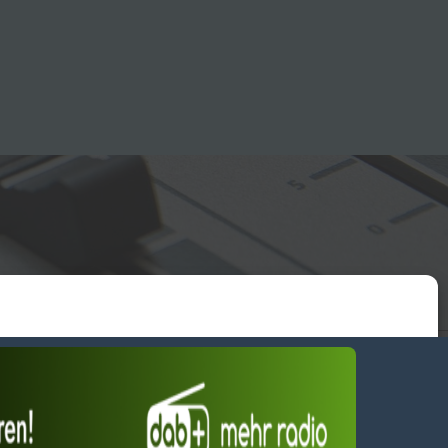
essum
wendiges akzeptieren
Einstellungen ansehen