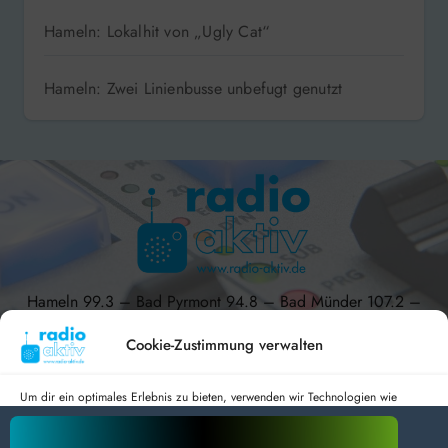
Hameln: Lokalhit von „Ugly Cat“
Hameln: Zwei Linienbusse unbefugt genutzt
Hameln 99.3 – Bad Pyrmont 94.8 – Bad Münder 107.2 –
DAB+ 9C
Cookie-Zustimmung verwalten
Um dir ein optimales Erlebnis zu bieten, verwenden wir Technologien wie
Cookies, um Geräteinformationen zu speichern und/oder darauf zuzugreifen.
radio aktiv e.V.
Wenn du diesen Technologien zustimmst, können wir Daten wie das