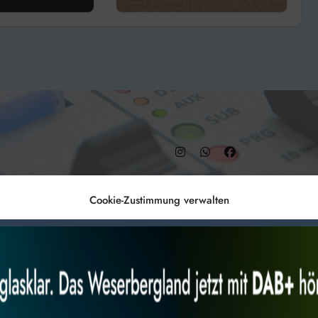
örderung“
abgeschlossen
– DAB+ 9C
Cookie-Zustimmung verwalten
Anmelden
Datenschutz
Impr
es, um
Alles akzeptieren
Nur Not
 Technologien
r Website
 bestimmte Merkmale