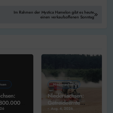
Im Rahmen der Mystica Hamelon gibt es heute
einen verkaufsoffenen Sonntag
hsen
Niedersachsen
chsen:
Niedersachsen:
 800.000
Getreideernte
weitgehend
026
Aug. 4, 2026