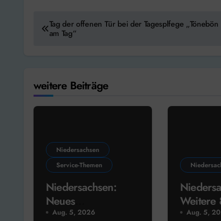
Beitragsnavigation
Tag der offenen Tür bei der Tagesplfege „Tönebön
am Tag“
weitere Beiträge
Niedersachsen
Service-Themen
Niedersac
Niedersachsen:
Niedersa
Neues
Weitere
Förderprogramm
Euro für
Aug. 5, 2026
Aug. 5, 2