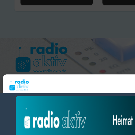
für den
„Mikrof
europäischen
Austausch
Hameln 99.3 – Bad Pyrmont 94.8 – Bad Münder 107.2 
Um dir ein optimales Erlebnis zu bieten, verwenden wir Technologien wie Cooki
radio aktiv e.V.
Geräteinformationen zu speichern und/oder darauf zuzugreifen. Wenn du diesen
zustimmst, können wir Daten wie das Surfverhalten oder eindeutige IDs auf diese
BlogData
by
Themeansar
.
verarbeiten. Wenn du deine Zustimmung nicht erteilst oder zurückziehst, können
und Funktionen beeinträchtigt werden.