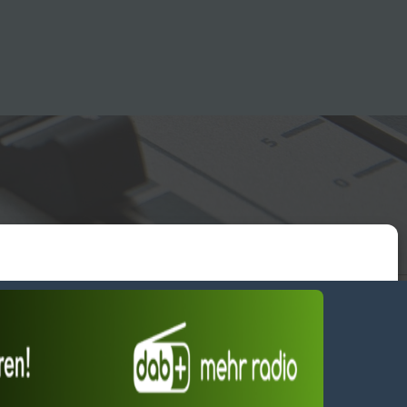
essum
wendiges akzeptieren
Einstellungen ansehen