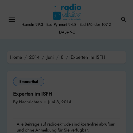
Skip
to
content
Hameln 99.3 - Bad Pyrmont 94.8 - Bad Münder 107.2 -
DAB+ 9C
Home
2014
Juni
8
Experten im ISFH
Emmerthal
Experten im ISFH
By Nachrichten
Juni 8, 2014
Alle Beiträge auf radio-aktiv.de sind kostenfrei abrufbar
und ohne Anmeldung für Sie verfügbar.