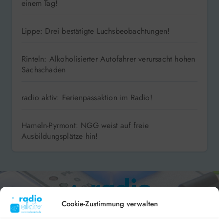
einem Tag!
Lippe: Drei bestätigte Luchsbeobachtungen!
Rinteln: Alkoholisierter Autofahrer verursacht hohen
Sachschaden
radio aktiv: Ferienpassaktion im Radio!
Hameln-Pyrmont: NGG weist auf freie
Ausbildungsplätze hin!
Cookie-Zustimmung verwalten