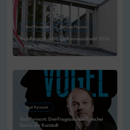
Bad Pyrmont
Service-Themen
Bad Pyrmont: Infos zur Kommunalwahl 2026
Aug. 5, 2026
Bad Pyrmont
Bad Pyrmont: Drei-Fragezeichen-Sprecher
liest in der Kurstadt