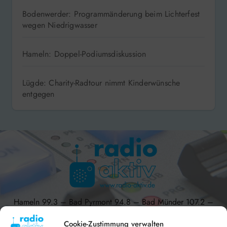
Bodenwerder: Programmänderung beim Lichterfest
wegen Niedrigwasser
Hameln: Doppel-Podiumsdiskussion
Lügde: Charity-Radtour nimmt Kinderwünsche
entgegen
Hameln 99.3 – Bad Pyrmont 94.8 – Bad Münder 107.2 –
DAB+ 9C
Cookie-Zustimmung verwalten