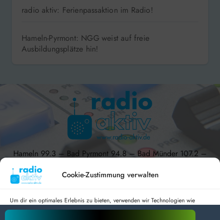
radio aktiv: Ferienpassaktion im Radio!
Hameln-Pyrmont: NGG weist auf freie
Ausbildungsplätze hin!
Hameln 99.3 – Bad Pyrmont 94.8 – Bad Münder 107.2 –
DAB+ 9C
Cookie-Zustimmung verwalten
Um dir ein optimales Erlebnis zu bieten, verwenden wir Technologien wie
Cookies, um Geräteinformationen zu speichern und/oder darauf zuzugreifen.
Wenn du diesen Technologien zustimmst, können wir Daten wie das