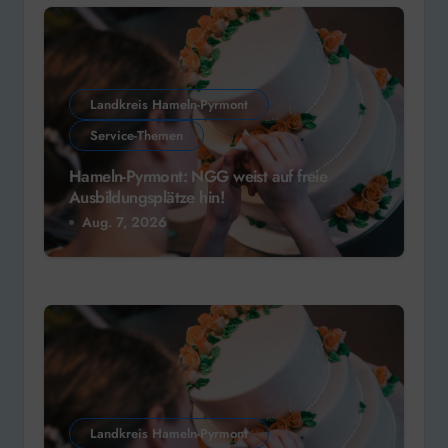
Landkreis Hameln-Pyrmont
Service-Themen
Hameln-Pyrmont: NGG weist auf freie
Ausbildungsplätze hin!
Aug. 7, 2026
Landkreis Hameln-Pyrmont