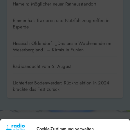
Hameln: Möglicher neuer Rathausstandort
Emmerthal: Traktoren und Nutzfahrzeugtreffen in
Esperde
Hessisch Oldendorf: „Das beste Wochenende im
Weserbergland“ – Kirmis in Fuhlen
Radioandacht vom 6. August
Lichterfest Bodenwerder: Rückholaktion in 2024
brachte das Fest zurück
Cookie-Zustimmung verwalten