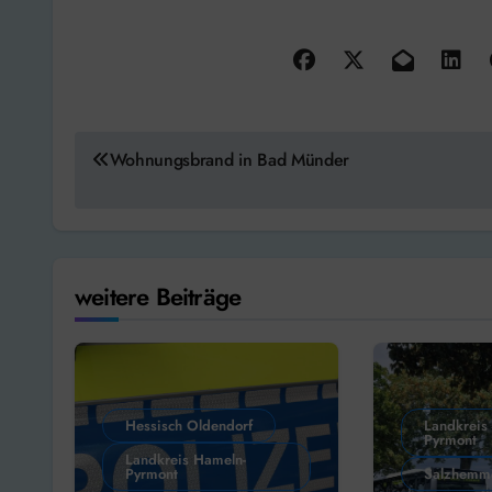
Beitragsnavigation
Wohnungsbrand in Bad Münder
weitere Beiträge
Hessisch Oldendorf
Landkreis
Pyrmont
Landkreis Hameln-
Pyrmont
Salzhemm