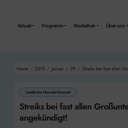
Skip
to
content
Aktuell
Programm
Mediathek
Über uns
Home
2015
Januar
29
Streiks bei fast allen 
Landkreis Hameln-Pyrmont
Streiks bei fast allen Großun
angekündigt!