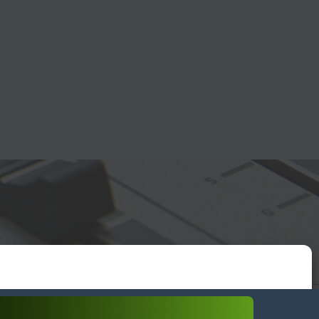
essum
wendiges akzeptieren
Einstellungen ansehen