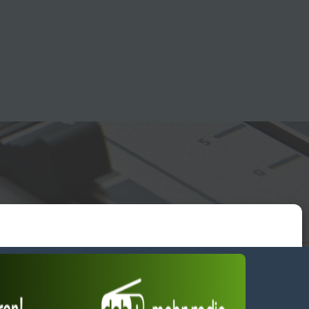
essum
wendiges akzeptieren
Einstellungen ansehen