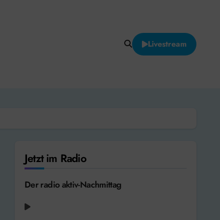
Livestream
Jetzt im Radio
Der radio aktiv-Nachmittag
Holly Humberstone - To Love Somebody
[2026]