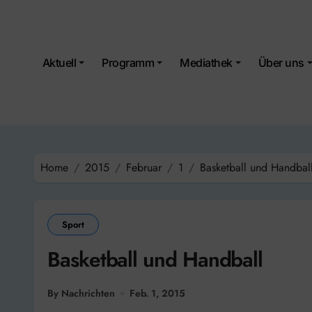
Skip
to
content
Aktuell
Programm
Mediathek
Über uns
Home
2015
Februar
1
Basketball und Handbal
Sport
Basketball und Handball
By Nachrichten
Feb. 1, 2015