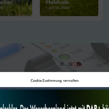
schau
Halbfinale
26
Juli 16, 2026
– DAB+ 9C
Cookie-Zustimmung verwalten
Anmelden
Datenschutz
Impr
es, um
Alles akzeptieren
Nur Not
 Technologien
r Website
 bestimmte Merkmale