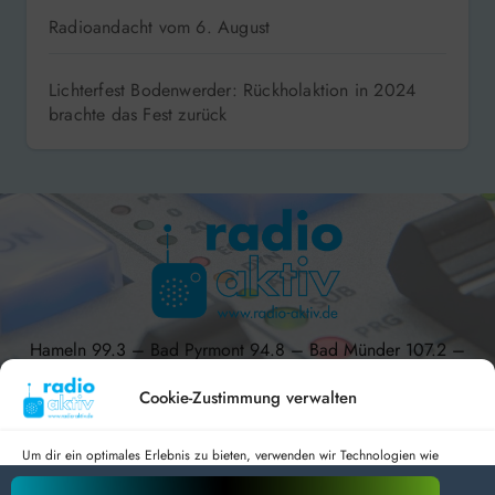
Radioandacht vom 6. August
Lichterfest Bodenwerder: Rückholaktion in 2024
brachte das Fest zurück
Hameln 99.3 – Bad Pyrmont 94.8 – Bad Münder 107.2 –
DAB+ 9C
Cookie-Zustimmung verwalten
Um dir ein optimales Erlebnis zu bieten, verwenden wir Technologien wie
Cookies, um Geräteinformationen zu speichern und/oder darauf zuzugreifen.
radio aktiv e.V.