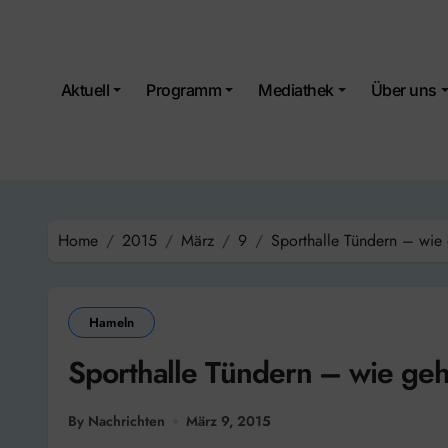
Skip
to
content
Aktuell
Programm
Mediathek
Über uns
Home
2015
März
9
Sporthalle Tündern – wie 
Hameln
Sporthalle Tündern – wie geh
By Nachrichten
März 9, 2015