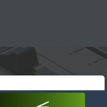
essum
wendiges akzeptieren
Einstellungen ansehen