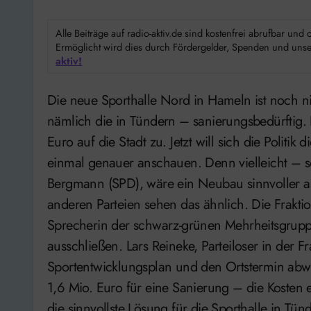
Alle Beiträge auf radio-aktiv.de sind kostenfrei abrufbar un
Ermöglicht wird dies durch Fördergelder, Spenden und unser
aktiv!
Die neue Sporthalle Nord in Hameln ist noch nicht fertig – und schon ist die nächste Sporthalle –
nämlich die in Tündern – sanierungsbedürftig
Euro auf die Stadt zu. Jetzt will sich die Polit
einmal genauer anschauen. Denn vielleicht – s
Bergmann (SPD), wäre ein Neubau sinnvoller als
anderen Parteien sehen das ähnlich. Die Frakti
Sprecherin der schwarz-grünen Mehrheitsgrupp
ausschließen. Lars Reineke, Parteiloser in der Fr
Sportentwicklungsplan und den Ortstermin abwa
1,6 Mio. Euro für eine Sanierung – die Kosten
die sinnvollste Lösung für die Sporthalle in Tü