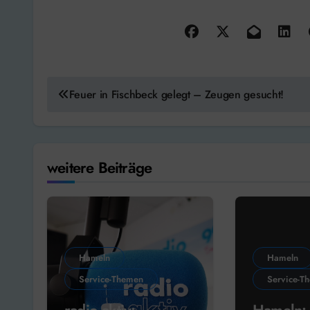
Beitragsnavigation
Feuer in Fischbeck gelegt – Zeugen gesucht!
weitere Beiträge
Hameln
Hameln
Service-Themen
Service-T
radio aktiv:
Hameln: 