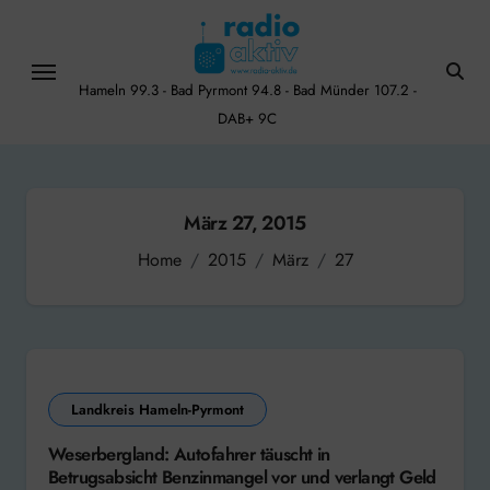
Skip
to
content
Hameln 99.3 - Bad Pyrmont 94.8 - Bad Münder 107.2 -
DAB+ 9C
März 27, 2015
Home
2015
März
27
Landkreis Hameln-Pyrmont
Weserbergland: Autofahrer täuscht in
Betrugsabsicht Benzinmangel vor und verlangt Geld