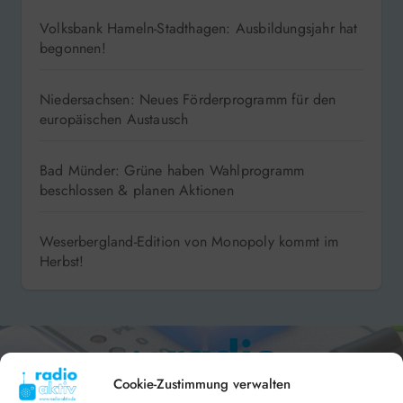
Volksbank Hameln-Stadthagen: Ausbildungsjahr hat
begonnen!
Niedersachsen: Neues Förderprogramm für den
europäischen Austausch
Bad Münder: Grüne haben Wahlprogramm
beschlossen & planen Aktionen
Weserbergland-Edition von Monopoly kommt im
Herbst!
Cookie-Zustimmung verwalten