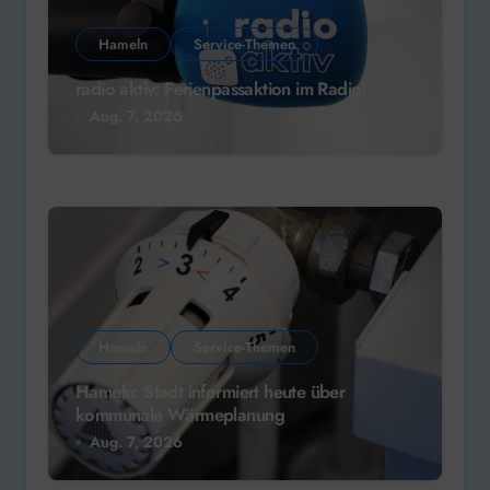
Hameln
Service-Themen
radio aktiv: Ferienpassaktion im Radio!
Aug. 7, 2026
Hameln
Service-Themen
Hameln: Stadt informiert heute über
kommunale Wärmeplanung
Aug. 7, 2026