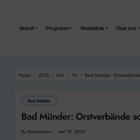
Skip
to
content
Aktuell
Programm
Mediathek
Über uns
Home
2015
Mai
10
Bad Münder: Orstverbänd
Bad Münder
Bad Münder: Orstverbände s
By Nachrichten
Mai 10, 2015