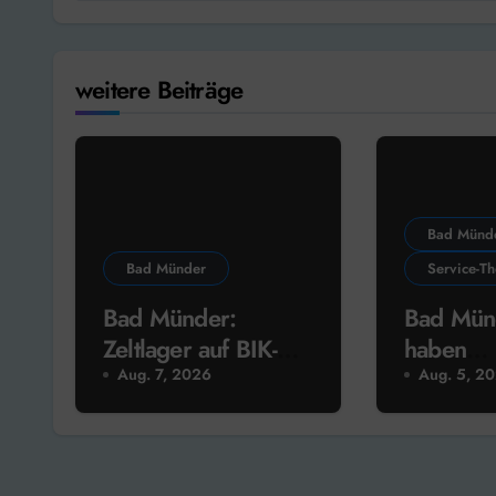
weitere Beiträge
Bad Münd
Bad Münder
Service-T
Bad Münder:
Bad Mün
Zeltlager auf BIK-
haben
Gelände
Wahlpr
Aug. 7, 2026
Aug. 5, 2
beschlos
planen A