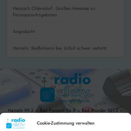
Hessisch Oldendorf: Großes Interesse an
Ferienpass-Angeboten
Angedacht
Hameln: Radfahrerin bei Unfall schwer verletzt
Hameln 99.3 – Bad Pyrmont 94.8 – Bad Münder 107.2 –
DAB+ 9C
Cookie-Zustimmung verwalten