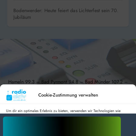
DAB+ 9C
radio aktiv e.V.
Anmelden
Datenschutz
Impressum
BlogData
by
Themeansar
.
Cookie-Zustimmung verwalten
Um dir ein optimales Erlebnis zu bieten, verwenden wir Technologien wie
Cookies, um Geräteinformationen zu speichern und/oder darauf zuzugreifen.
Wenn du diesen Technologien zustimmst, können wir Daten wie das
Surfverhalten oder eindeutige IDs auf dieser Website verarbeiten. Wenn du
deine Zustimmung nicht erteilst oder zurückziehst, können bestimmte Merkmale