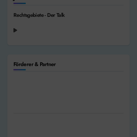
Neue Beiträge
Coppenbrügge: Böschungsbrand
Bad Pyrmont: Ein Mitglied der Drei Fragezeichen
kommt ins Weserbergland