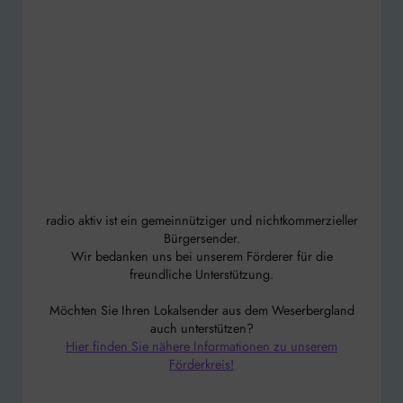
Wir bedanken uns bei unserem Förderer für die
freundliche Unterstützung.
Möchten Sie Ihren Lokalsender aus dem Weserbergland
auch unterstützen?
Hier finden Sie nähere Informationen zu unserem
Förderkreis!
Beitragsnavigation
Bad Münder:
Neu in
Feuer in
Niedersachsen:
Gartenhaus
Zertifikat
„Demografiefest.
Sozialpartnerschaftl
icher Betrieb“