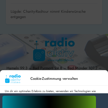
Lügde: Charity-Radtour nimmt Kinderwünsche
entgegen
Hameln 99.3 – Bad Pyrmont 94.8 – Bad Münder 107.2 –
DAB+ 9C
Cookie-Zustimmung verwalten
Um dir ein optimales Erlebnis zu bieten, verwenden wir Technologien wie
Cookies, um Geräteinformationen zu speichern und/oder darauf zuzugreifen.
radio aktiv e.V.
Wenn du diesen Technologien zustimmst, können wir Daten wie das
Surfverhalten oder eindeutige IDs auf dieser Website verarbeiten. Wenn du
Anmelden
Datenschutz
Impressum