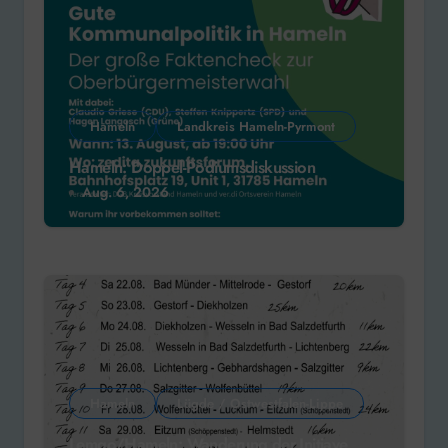
Hameln
Landkreis Hameln-Pyrmont
Hameln: Doppel-Podiumsdiskussion
Aug. 6, 2026
Hameln
Lügde / Ostwestfalen-Lippe
Lemgo/Hameln: Wanderung der Initiave