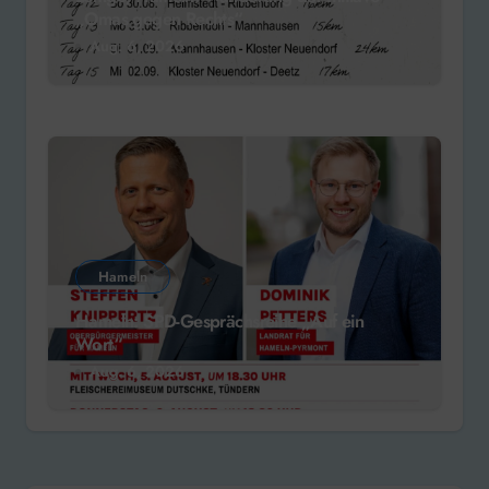
„Omas gegen Rechts“
Aug. 6, 2026
Hameln
Hameln: SPD-Gesprächsreihe „Auf ein
Wort“
Aug. 6, 2026