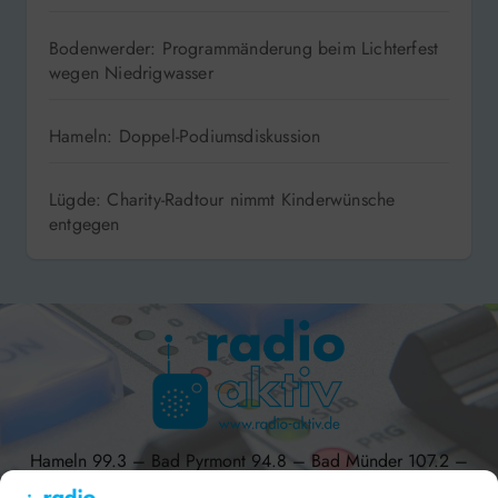
Bodenwerder: Programmänderung beim Lichterfest
wegen Niedrigwasser
Hameln: Doppel-Podiumsdiskussion
Lügde: Charity-Radtour nimmt Kinderwünsche
entgegen
Hameln 99.3 – Bad Pyrmont 94.8 – Bad Münder 107.2 –
DAB+ 9C