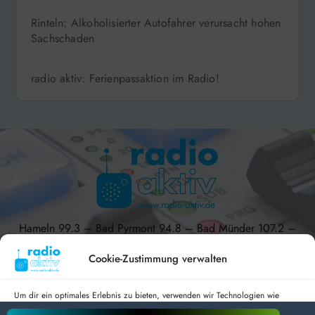
Rinteln: Alkoholisierter Autofahrer verursacht hohen
Sachschaden
radio aktiv: Ferienpassaktion im Radio!
Hameln 99.3 – Bad Pyrmont 94.8 – Bad Münder 107.2 –
DAB+ 9C
Cookie-Zustimmung verwalten
Um dir ein optimales Erlebnis zu bieten, verwenden wir Technologien wie
Cookies, um Geräteinformationen zu speichern und/oder darauf zuzugreifen.
radio aktiv e.V.