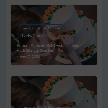
Landkreis Hameln-Pyrmont
Service-Themen
Hameln-Pyrmont: NGG weist auf freie
Ausbildungsplätze hin!
Aug. 7, 2026
Landkreis Hameln-Pyrmont