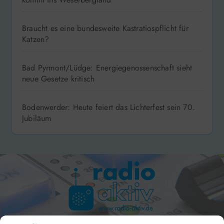
Braucht es eine bundesweite Kastratiospflicht für
Katzen?
Bad Pyrmont/Lüdge: Energiegenossenschaft sieht
neue Gesetze kritisch
Bodenwerder: Heute feiert das Lichterfest sein 70.
Jubiläum