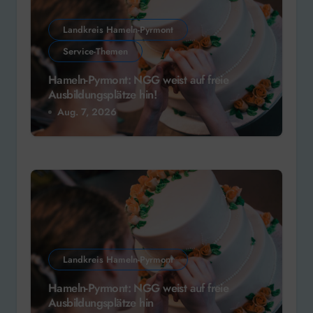
Landkreis Hameln-Pyrmont
Service-Themen
Hameln-Pyrmont: NGG weist auf freie
Ausbildungsplätze hin!
Aug. 7, 2026
Landkreis Hameln-Pyrmont
Hameln-Pyrmont: NGG weist auf freie
Ausbildungsplätze hin