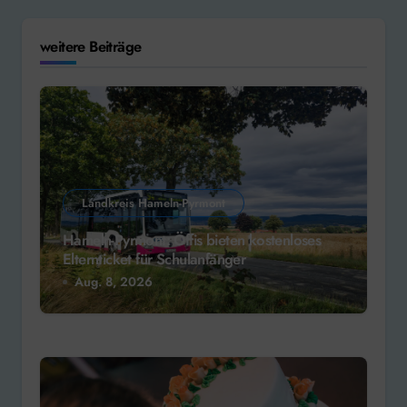
weitere Beiträge
Landkreis Hameln-Pyrmont
Hameln-Pyrmont: Öffis bieten kostenloses
Elternticket für Schulanfänger
Aug. 8, 2026