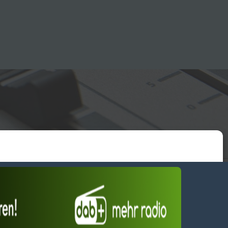
essum
wendiges akzeptieren
Einstellungen ansehen