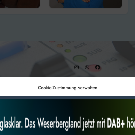
lder!
– DAB+ 9C
Cookie-Zustimmung verwalten
Anmelden
Datenschutz
Impr
es, um
Alles akzeptieren
Nur Not
 Technologien
r Website
 bestimmte Merkmale