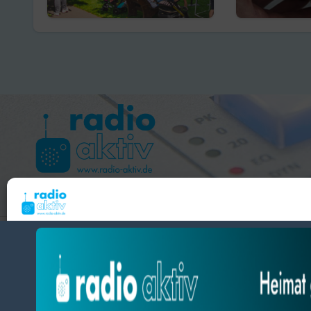
Jubiläum
erhalten
Förderge
Hameln 99.3 – Bad Pyrmont 94.8 – Bad Münder 107.2 
Um dir ein optimales Erlebnis zu bieten, verwenden wir Technologien wie Cooki
radio aktiv e.V.
Geräteinformationen zu speichern und/oder darauf zuzugreifen. Wenn du diesen
zustimmst, können wir Daten wie das Surfverhalten oder eindeutige IDs auf diese
BlogData
by
Themeansar
.
verarbeiten. Wenn du deine Zustimmung nicht erteilst oder zurückziehst, können
und Funktionen beeinträchtigt werden.