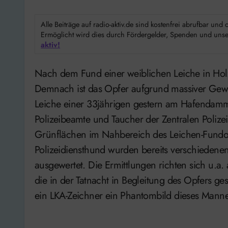
Alle Beiträge auf radio-aktiv.de sind kostenfrei abrufbar un
Ermöglicht wird dies durch Fördergelder, Spenden und unser
aktiv!
Nach dem Fund einer weiblichen Leiche in Holzminden liegen jetzt Obduktionsergebnisse vor.
Demnach ist das Opfer aufgrund massiver Gewal
Leiche einer 33jährigen gestern am Hafendamm
Polizeibeamte und Taucher der Zentralen Polize
Grünflächen im Nahbereich des Leichen-Fundo
Polizeidiensthund wurden bereits verschiedenen
ausgewertet. Die Ermittlungen richten sich u.a
die in der Tatnacht in Begleitung des Opfers
ein LKA-Zeichner ein Phantombild dieses Mannes