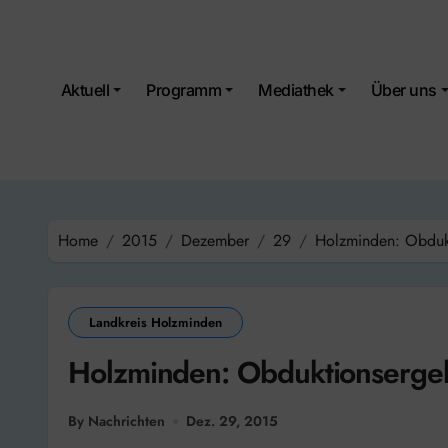
Skip
to
content
Aktuell
Programm
Mediathek
Über uns
Home
2015
Dezember
29
Holzminden: Obdukt
Landkreis Holzminden
Holzminden: Obduktionsergeb
By Nachrichten
Dez. 29, 2015