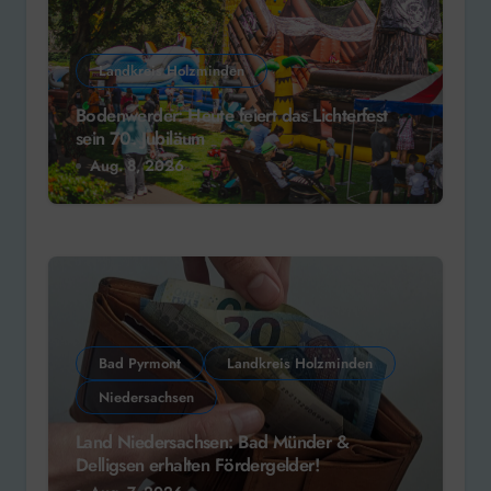
Landkreis Holzminden
Bodenwerder: Heute feiert das Lichterfest
sein 70. Jubiläum
Aug. 8, 2026
Bad Pyrmont
Landkreis Holzminden
Niedersachsen
Land Niedersachsen: Bad Münder &
Delligsen erhalten Fördergelder!