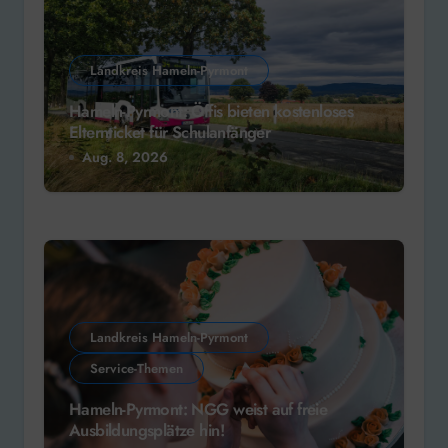
Landkreis Hameln-Pyrmont
Hameln-Pyrmont: Öffis bieten kostenloses
Elternticket für Schulanfänger
Aug. 8, 2026
Landkreis Hameln-Pyrmont
Service-Themen
Hameln-Pyrmont: NGG weist auf freie
Ausbildungsplätze hin!