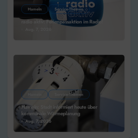
Hameln
Service-Themen
radio aktiv: Ferienpassaktion im Radio!
Aug. 7, 2026
Hameln
Service-Themen
Hameln: Stadt informiert heute über
kommunale Wärmeplanung
Aug. 7, 2026