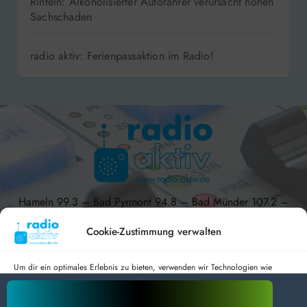
Rinteln: Alkoholisierter Autofahrer verursacht hohen
Sachschaden
radio aktiv: Ferienpassaktion im Radio!
Hameln 99.3 – Bad Pyrmont 94.8 – Bad Münder 107.2 –
DAB+ 9C
Cookie-Zustimmung verwalten
Um dir ein optimales Erlebnis zu bieten, verwenden wir Technologien wie
Cookies, um Geräteinformationen zu speichern und/oder darauf zuzugreifen.
radio aktiv e.V.
Wenn du diesen Technologien zustimmst, können wir Daten wie das
Surfverhalten oder eindeutige IDs auf dieser Website verarbeiten. Wenn du