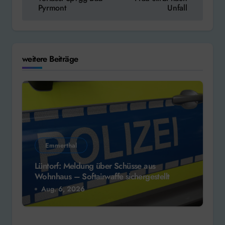
Pyrmont
Unfall
weitere Beiträge
Emmerthal
Lüntorf: Meldung über Schüsse aus
Wohnhaus – Softairwaffe sichergestellt
Aug. 6, 2026