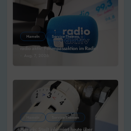
Hameln
Service-Themen
radio aktiv: Ferienpassaktion im Radio!
Aug. 7, 2026
Hameln
Service-Themen
Hameln: Stadt informiert heute über