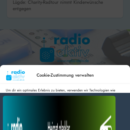
Lügde: Charity-Radtour nimmt Kinderwünsche
entgegen
Hameln 99.3 – Bad Pyrmont 94.8 – Bad Münder 107.2 –
DAB+ 9C
Cookie-Zustimmung verwalten
Um dir ein optimales Erlebnis zu bieten, verwenden wir Technologien wie
Cookies, um Geräteinformationen zu speichern und/oder darauf zuzugreifen.
Wenn du diesen Technologien zustimmst, können wir Daten wie das
radio aktiv e.V.
Surfverhalten oder eindeutige IDs auf dieser Website verarbeiten. Wenn du
deine Zustimmung nicht erteilst oder zurückziehst, können bestimmte Merkmale
Anmelden
Datenschutz
Impressum
und Funktionen beeinträchtigt werden.
BlogData
by
Themeansar
.
Dienste verwalten