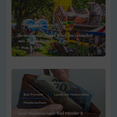
Landkreis Holzminden
Bodenwerder: Heute feiert das Lichterfest
sein 70. Jubiläum
Aug. 8, 2026
Bad Pyrmont
Landkreis Holzminden
Niedersachsen
Land Niedersachsen: Bad Münder &