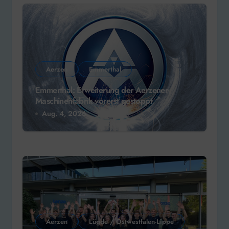
Aerzen
Emmerthal
Emmerthal: Erweiterung der Aerzener
Maschinenfabrik vorerst gestoppt
Aug. 4, 2026
Aerzen
Lügde / Ostwestfalen-Lippe