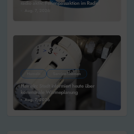
radio aktiv: Ferienpassaktion im Radio!
Aug. 7, 2026
Hameln
Service-Themen
Hameln: Stadt informiert heute über
kommunale Wärmeplanung
Aug. 7, 2026