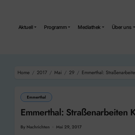
Skip
to
content
Aktuell
Programm
Mediathek
Über uns
Home
2017
Mai
29
Emmerthal: Straßenarbeit
Emmerthal
Emmerthal: Straßenarbeiten 
By Nachrichten
Mai 29, 2017