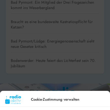
Bad Pyrmont: Ein Mitglied der Drei Fragezeichen
kommt ins Weserbergland
Braucht es eine bundesweite Kastratiospflicht für
Katzen?
Bad Pyrmont/Lüdge: Energiegenossenschaft sieht
neue Gesetze kritisch
Bodenwerder: Heute feiert das Lichterfest sein 70.
Jubiläum
Cookie-Zustimmung verwalten