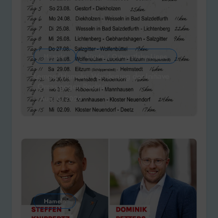
Hameln
Lügde / Ostwestfalen-Lippe
Lemgo/Hameln: Wanderung der Initiave
„Omas gegen Rechts“
Aug. 6, 2026
Hameln