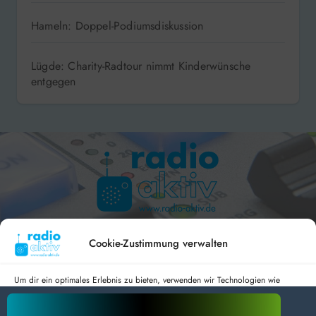
Hameln: Doppel-Podiumsdiskussion
Lügde: Charity-Radtour nimmt Kinderwünsche
entgegen
Hameln 99.3 – Bad Pyrmont 94.8 – Bad Münder 107.2 –
DAB+ 9C
Cookie-Zustimmung verwalten
Um dir ein optimales Erlebnis zu bieten, verwenden wir Technologien wie
Cookies, um Geräteinformationen zu speichern und/oder darauf zuzugreifen.
Wenn du diesen Technologien zustimmst, können wir Daten wie das