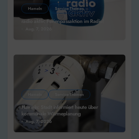
Hameln
Service-Themen
radio aktiv: Ferienpassaktion im Radio!
Aug. 7, 2026
Hameln
Service-Themen
Hameln: Stadt informiert heute über
kommunale Wärmeplanung
Aug. 7, 2026