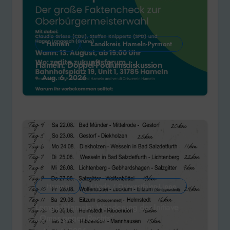
Hameln
Landkreis Hameln-Pyrmont
Hameln: Doppel-Podiumsdiskussion
Aug. 6, 2026
Hameln
Lügde / Ostwestfalen-Lippe
Lemgo/Hameln: Wanderung der Initiave
„Omas gegen Rechts“