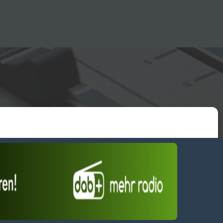
essum
wendiges akzeptieren
Einstellungen ansehen