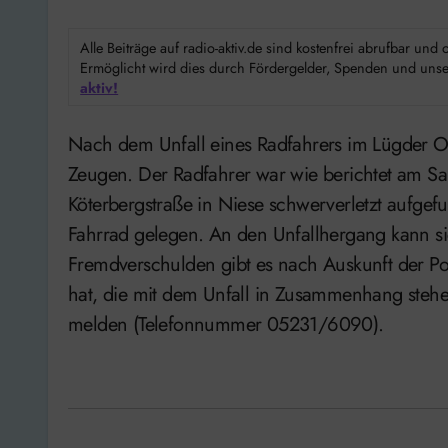
Alle Beiträge auf radio-aktiv.de sind kostenfrei abrufbar un
Ermöglicht wird dies durch Fördergelder, Spenden und unser
aktiv!
Nach dem Unfall eines Radfahrers im Lügder Ortsteil Niese sucht die Polizei weiterhin mögliche
Zeugen. Der Radfahrer war wie berichtet am S
Köterbergstraße in Niese schwerverletzt aufge
Fahrrad gelegen. An den Unfallhergang kann si
Fremdverschulden gibt es nach Auskunft der Po
hat, die mit dem Unfall in Zusammenhang stehe
melden (Telefonnummer 05231/6090).