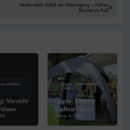
Herkendorf: Unfall am Ortseingang – Fahrer
flüchtet zu Fuß
stwestfalen-
Lügde / Ostwestfalen-
Lippe
: Vorsicht
Lügde: Charity-
riösen
Radtour nimmt
ertretern!
Kinderwünsche
026
Aug. 6, 2026
entgegen