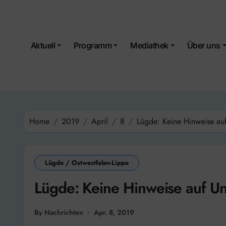
Skip
to
content
Aktuell
Programm
Mediathek
Über uns
Home
2019
April
8
Lügde: Keine Hinweise au
Lügde / Ostwestfalen-Lippe
Lügde: Keine Hinweise auf Un
By Nachrichten
Apr. 8, 2019