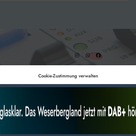
– DAB+ 9C
Cookie-Zustimmung verwalten
Anmelden
Datenschutz
Impr
es, um
Alles akzeptieren
Nur Not
 Technologien
r Website
 bestimmte Merkmale