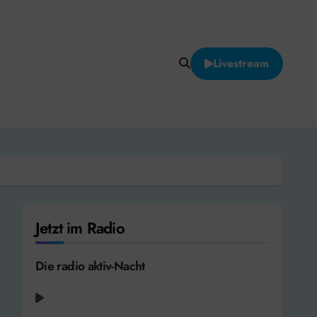
Livestream
Jetzt im Radio
Die radio aktiv-Nacht
LeAnn Rimes - Life Goes On [2002]