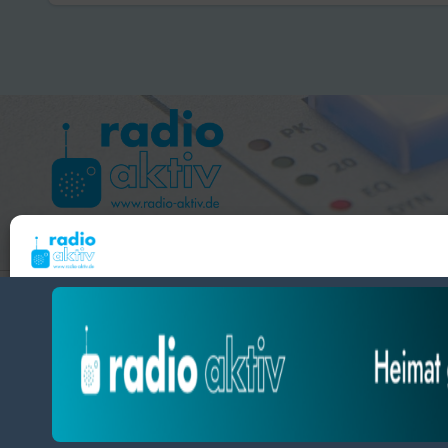
Hameln 99.3 – Bad Pyrmont 94.8 – Bad Münder 107.2 
Um dir ein optimales Erlebnis zu bieten, verwenden wir Technologien wie Cooki
radio aktiv e.V.
Geräteinformationen zu speichern und/oder darauf zuzugreifen. Wenn du diesen
zustimmst, können wir Daten wie das Surfverhalten oder eindeutige IDs auf diese
BlogData
by
Themeansar
.
verarbeiten. Wenn du deine Zustimmung nicht erteilst oder zurückziehst, können
und Funktionen beeinträchtigt werden.
Datenschutz
Impressum