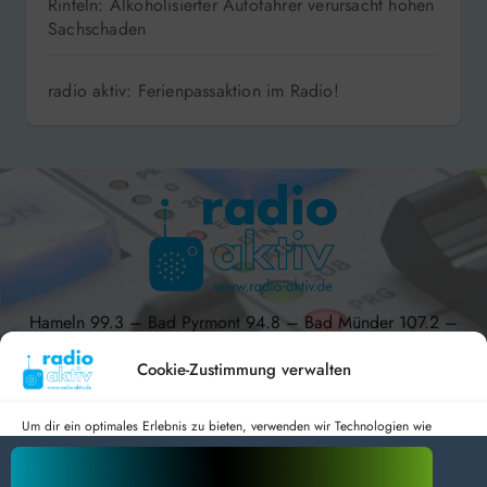
Rinteln: Alkoholisierter Autofahrer verursacht hohen
Sachschaden
radio aktiv: Ferienpassaktion im Radio!
Hameln 99.3 – Bad Pyrmont 94.8 – Bad Münder 107.2 –
DAB+ 9C
Cookie-Zustimmung verwalten
Um dir ein optimales Erlebnis zu bieten, verwenden wir Technologien wie
Cookies, um Geräteinformationen zu speichern und/oder darauf zuzugreifen.
radio aktiv e.V.
Wenn du diesen Technologien zustimmst, können wir Daten wie das
Surfverhalten oder eindeutige IDs auf dieser Website verarbeiten. Wenn du