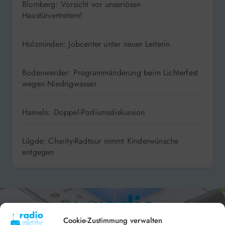
Blomberg: Vorsicht vor unseriösen
Haustürvertretern!
Holzminden: Jobcenter unter neuer Leiterin
Bodenwerder: Programmänderung beim Lichterfest
wegen Niedrigwasser
Hameln: Doppel-Podiumsdiskussion
Lügde: Charity-Radtour nimmt Kinderwünsche
entgegen
Cookie-Zustimmung verwalten