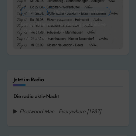
Hameln
Lügde / Ostwestfalen-Lippe
Lemgo/Hameln: Wanderung der Initiave
„Omas gegen Rechts“
Aug. 6, 2026
Jetzt im Radio
Die radio aktiv-Nacht
Fleetwood Mac - Everywhere [1987]