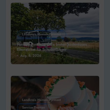
Landkreis Hameln-Pyrmont
Hameln-Pyrmont: Öffis bieten kostenloses
Elternticket für Schulanfänger
Aug. 8, 2026
Landkreis Hameln-Pyrmont
Service-Themen