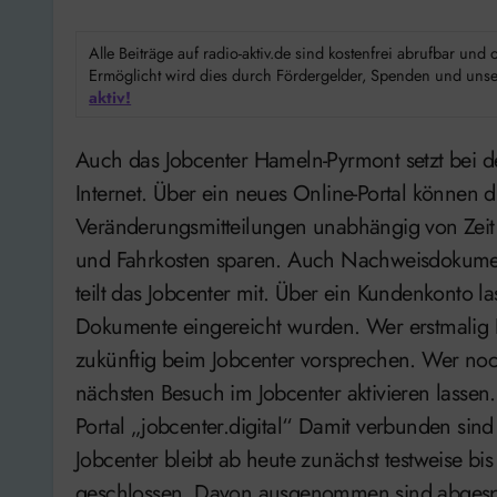
Alle Beiträge auf radio-aktiv.de sind kostenfrei abrufbar un
Ermöglicht wird dies durch Fördergelder, Spenden und unser
aktiv!
Auch das Jobcenter Hameln-Pyrmont setzt bei der Betreuung seiner Kunden verstärkt auf das
Internet. Über ein neues Online-Portal können
Veränderungsmitteilungen unabhängig von Zeit 
und Fahrkosten sparen. Auch Nachweisdokumen
teilt das Jobcenter mit. Über ein Kundenkonto l
Dokumente eingereicht wurden. Wer erstmalig L
zukünftig beim Jobcenter vorsprechen. Wer noc
nächsten Besuch im Jobcenter aktivieren lassen
Portal „jobcenter.digital“ Damit verbunden sin
Jobcenter bleibt ab heute zunächst testweise b
geschlossen. Davon ausgenommen sind abgesp