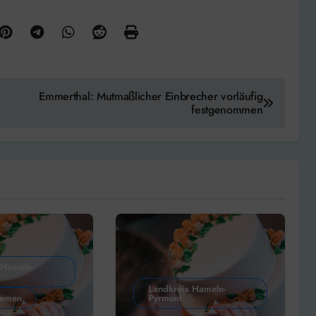
Emmerthal: Mutmaßlicher Einbrecher vorläufig
festgenommen
 Hameln-
Landkreis Hameln-
hemen
Pyrmont