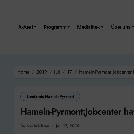
Skip
to
content
Aktuell
Programm
Mediathek
Über uns
Home
2019
Juli
17
Hameln-Pyrmont:Jobcenter ha
Landkreis Hameln-Pyrmont
Hameln-Pyrmont:Jobcenter hat 
By Nachrichten
Juli 17, 2019