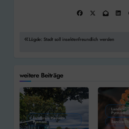
Beitragsnavigation
Lügde: Stadt soll insektenfreundlich werden
weitere Beiträge
Landkreis
Pyrmont
Landkreis Hameln-
Pyrmont
Service-T