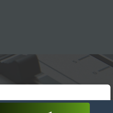
essum
wendiges akzeptieren
Einstellungen ansehen