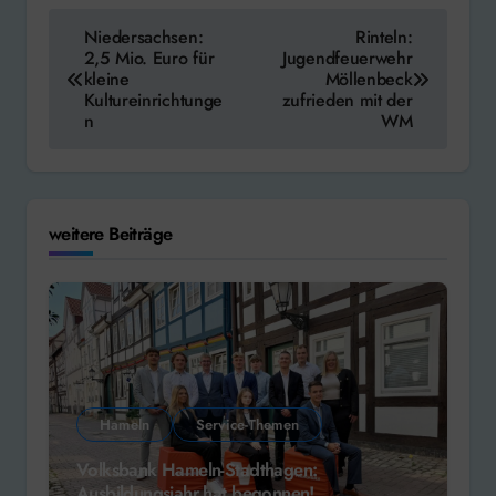
Beitragsnavigation
Niedersachsen:
Rinteln:
2,5 Mio. Euro für
Jugendfeuerwehr
kleine
Möllenbeck
Kultureinrichtunge
zufrieden mit der
n
WM
weitere Beiträge
Hameln
Service-Themen
Volksbank Hameln-Stadthagen:
Ausbildungsjahr hat begonnen!