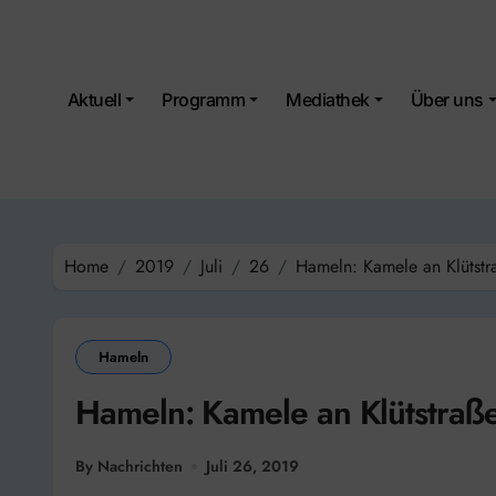
Skip
to
content
Aktuell
Programm
Mediathek
Über uns
Home
2019
Juli
26
Hameln: Kamele an Klütstr
Hameln
Hameln: Kamele an Klütstraß
By Nachrichten
Juli 26, 2019