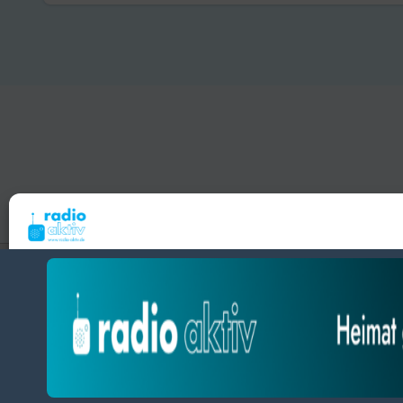
Hameln 99.3 – Bad Pyrmont 94.8 – Bad Münder 107.2 
Um dir ein optimales Erlebnis zu bieten, verwenden wir Technologien wie Cooki
radio aktiv e.V.
Geräteinformationen zu speichern und/oder darauf zuzugreifen. Wenn du diesen
zustimmst, können wir Daten wie das Surfverhalten oder eindeutige IDs auf diese
BlogData
by
Themeansar
.
verarbeiten. Wenn du deine Zustimmung nicht erteilst oder zurückziehst, können
und Funktionen beeinträchtigt werden.
Datenschutz
Datenschutz
Impressum