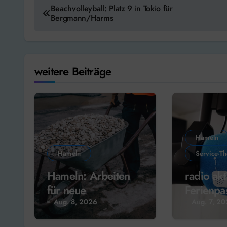
Beitragsnavigation
Beachvolleyball: Platz 9 in Tokio für
Bergmann/Harms
weitere Beiträge
Hameln
Hameln
Service-T
Hameln: Arbeiten
radio akt
für neue
Ferienpa
Weserterrassen
Radio!
Aug. 8, 2026
Aug. 7, 2
starten