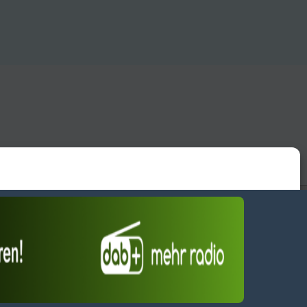
essum
wendiges akzeptieren
Einstellungen ansehen
Dienste verwalten