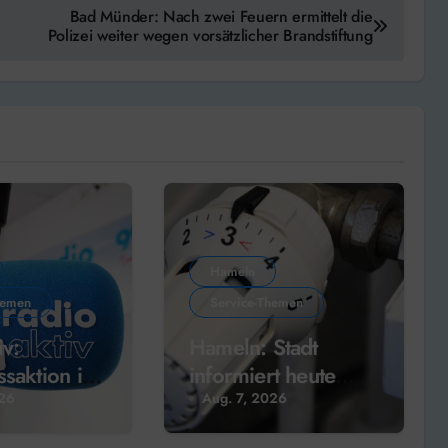
Bad Münder: Nach zwei Feuern ermittelt die
Polizei weiter wegen vorsätzlicher Brandstiftung
Hameln
hemen
Service-Themen
iv:
Hameln: Stadt
ssaktion im
informiert heute
über kommunale
026
Aug. 7, 2026
Wärmeplanung