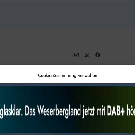
– DAB+ 9C
Cookie-Zustimmung verwalten
Anmelden
Datenschutz
Impr
es, um
Alles akzeptieren
Nur Not
 Technologien
r Website
 bestimmte Merkmale