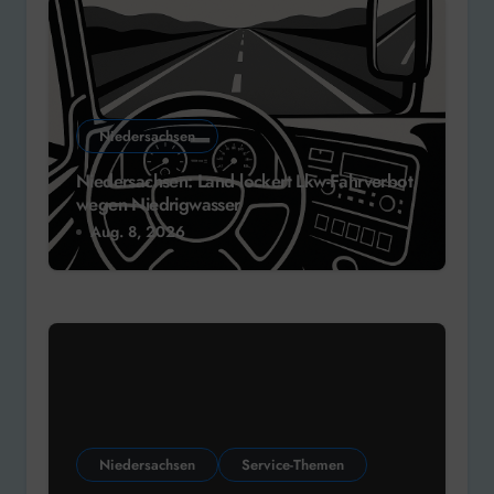
Niedersachsen
Niedersachsen: Land lockert Lkw-Fahrverbot
wegen Niedrigwasser
Aug. 8, 2026
Niedersachsen
Service-Themen