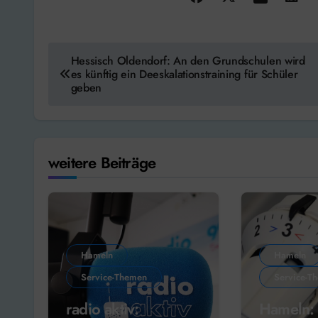
Beitragsnavigation
Hessisch Oldendorf: An den Grundschulen wird
es künftig ein Deeskalationstraining für Schüler
geben
weitere Beiträge
Hameln
Hameln
Service-Themen
Service-T
radio aktiv:
Hameln: 