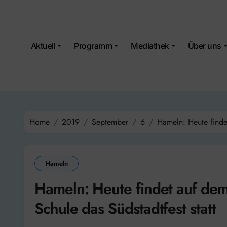
Skip
to
content
Aktuell
Programm
Mediathek
Über uns
Home
2019
September
6
Hameln: Heute finde
Hameln
Hameln: Heute findet auf dem
Schule das Südstadtfest statt