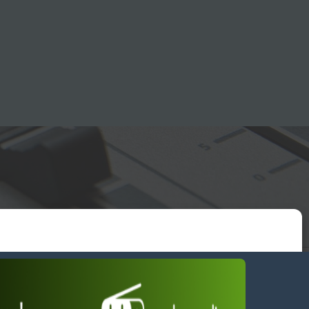
essum
wendiges akzeptieren
Einstellungen ansehen